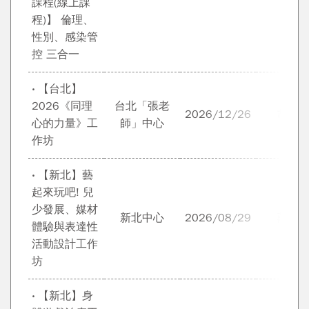
課程(線上課
程)】 倫理、
性別、感染管
控 三合一
‧ 【台北】
2026《同理
台北「張老
2026/12/26
胡展
心的力量》工
師」中心
作坊
‧ 【新北】藝
起來玩吧! 兒
少發展、媒材
新北中心
2026/08/29
莊雅
體驗與表達性
活動設計工作
坊
‧ 【新北】身