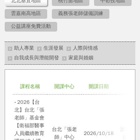
北北基宜地區
桃竹苗地區
中彰投地區
雲嘉南高地區
義務張老師儲備訓練
公益講座免費活動
助人專業
生涯發展
人際與情感
自我成長與潛能開發
家庭與婚姻
課程名稱
開課中心
開課日期
講師
‧ 2026【台
北】台北「張
老師」基金會
【衛福部醫事
台北「張老
游香蘭 
人員繼續教育
2026/10/18
師」中心
如 郭瓈