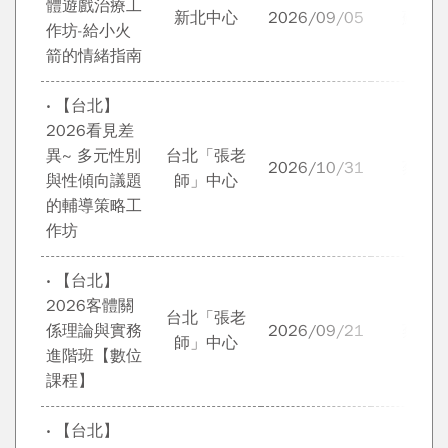
體遊戲治療工
新北中心
2026/09/05
蘇鈺
作坊-給小火
箭的情緒指南
‧ 【台北】
2026看見差
異~ 多元性別
台北「張老
2026/10/31
蔡春
與性傾向議題
師」中心
的輔導策略工
作坊
‧ 【台北】
2026客體關
台北「張老
係理論與實務
2026/09/21
蔡順
師」中心
進階班【數位
課程】
‧ 【台北】