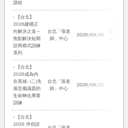
課程
‧ 【台北】
2026建構正
洪莉竹 
向解決之道～
台北「張老
士、林烝
2026/09/06
焦點解決短期
師」中心
士 專業
諮商模式訓練
群
系列
‧ 【台北】
2026成為內
在英雄--(二)失
台北「張老
2026/08/15
蘇絢
落悲傷議題的
師」中心
生命轉化專業
訓練
‧ 【台北】
2026 伴侶諮
台北「張老