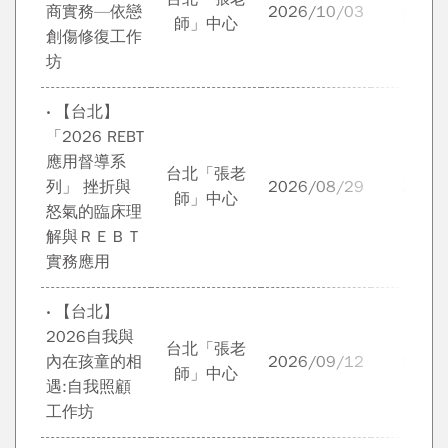
商實務—依戀
2026/10/03
孫頌
師」中心
創傷修復工作
坊
‧ 【台北】
「2026 REBT
應用督導系
台北「張老
列」 挫折與
2026/08/29
武自
師」中心
怒氣的臨床理
解與ＲＥＢＴ
實務應用
‧ 【台北】
2026自我與
台北「張老
內在孩童的相
2026/09/12
李素
師」中心
遇:自我照顧
工作坊