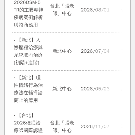
2026DSM-5
台北「張老
TR的主要精神
2026/08/01
張本
師」中心
疾病案例解析
與諮商應用
‧ 【新北】人
際歷程治療與
新北中心
2026/07/04
鄧文
系統取向治療
(初階+進階)
‧ 【新北】理
性情緒行為治
新北中心
2026/05/23
武自
療法在輔導諮
商上的應用
‧ 【台北】
2026催眠治
台北「張老
2026/11/07
凌坤
療師國際認證
師」中心