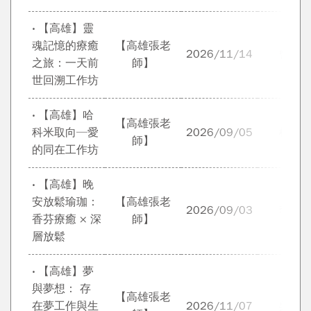
‧ 【高雄】靈
魂記憶的療癒
【高雄張老
2026/11/14
曾迎
之旅：一天前
師】
世回溯工作坊
‧ 【高雄】哈
【高雄張老
科米取向─愛
2026/09/05
楊銀
師】
的同在工作坊
‧ 【高雄】晚
安放鬆瑜珈：
【高雄張老
2026/09/03
李雅
香芬療癒 × 深
師】
層放鬆
‧ 【高雄】夢
與夢想： 存
【高雄張老
在夢工作與生
2026/11/07
吳明