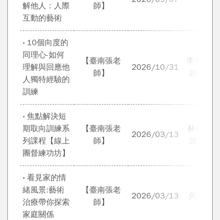
解他人：人際
師】
互動的藝術
‧ 10個向度的
同理心-如何
【臺南張老
李素芬教授
理解與回應他
2026/10/31
師】
諮商心
人獨特經驗的
訓練
‧ 焦點解決短
期取向訓練系
【臺南張老
林烝增博
2026/03/13
列課程【線上
師】
諮商心
團督練功坊】
‧ 看見家的情
緒風景:藝術
【臺南張老
2026/03/13
吳明富 
治療帶你探索
師】
家庭關係