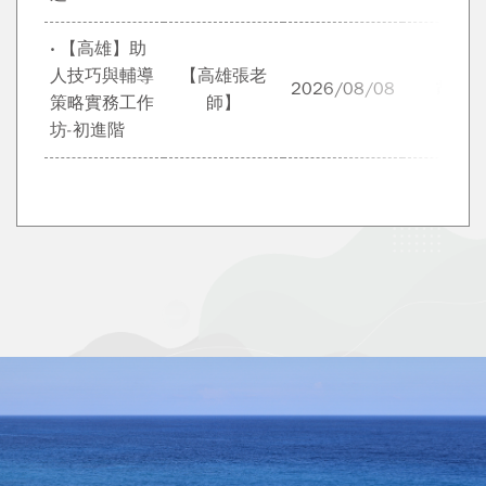
‧ 【高雄】助
人技巧與輔導
【高雄張老
2026/08/08
胡展
策略實務工作
師】
坊-初進階