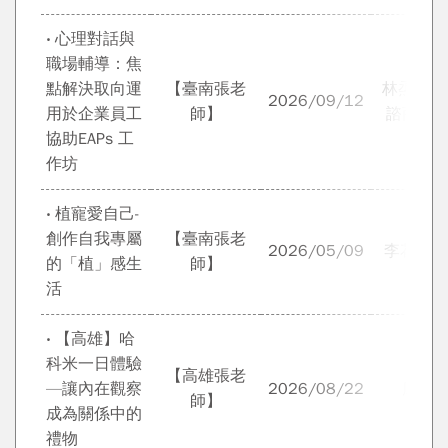
‧ 心理對話與
職場輔導：焦
點解決取向運
【臺南張老
林烝增博
2026/09/12
用於企業員工
師】
諮商心
協助EAPs 工
作坊
‧ 植寵愛自己-
創作自我專屬
【臺南張老
2026/05/09
李花環 
的「植」感生
師】
活
‧ 【高雄】哈
科米一日體驗
【高雄張老
—讓內在觀察
2026/08/22
康翊
師】
成為關係中的
禮物