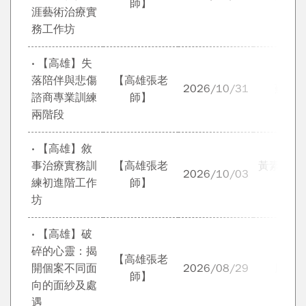
師】
涯藝術治療實
務工作坊
‧ 【高雄】失
落陪伴與悲傷
【高雄張老
2026/10/31
蘇絢
諮商專業訓練
師】
兩階段
‧ 【高雄】敘
事治療實務訓
【高雄張老
黃素菲、
2026/10/03
練初進階工作
師】
旭
坊
‧ 【高雄】破
碎的心靈：揭
【高雄張老
開個案不同面
2026/08/29
周昕
師】
向的面紗及處
遇