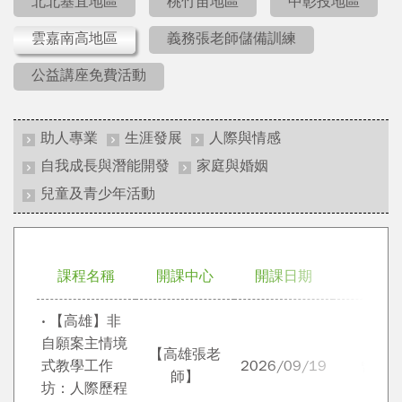
北北基宜地區
桃竹苗地區
中彰投地區
雲嘉南高地區
義務張老師儲備訓練
公益講座免費活動
助人專業
生涯發展
人際與情感
自我成長與潛能開發
家庭與婚姻
兒童及青少年活動
課程名稱
開課中心
開課日期
講師
‧ 【高雄】非
自願案主情境
【高雄張老
式教學工作
2026/09/19
曾一
師】
坊：人際歷程