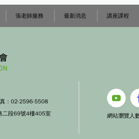
張老師服務
最新消息
講座課程
傳真：
02-2596-5508
路二段69號4樓405室
網站瀏覽人數