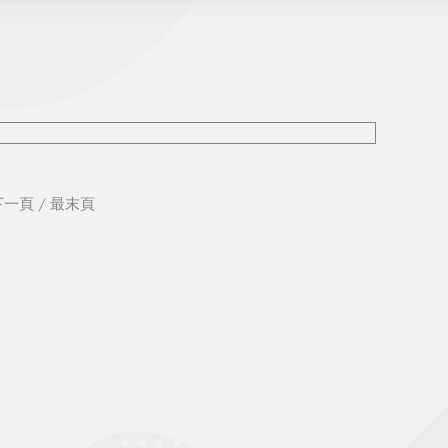
下一頁
/
最末頁