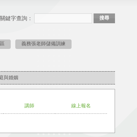
關鍵字查詢：
搜尋
區
義務張老師儲備訓練
庭與婚姻
講師
線上報名