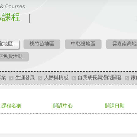
 & Courses
&課程
宜地區
桃竹苗地區
中彰投地區
雲嘉南高地
座免費活動
專業
生涯發展
人際與情感
自我成長與潛能開發
家
課程名稱
開課中心
開課日期