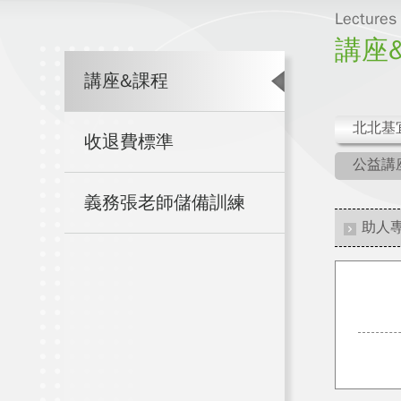
Lectures
講座
講座&課程
北北基
收退費標準
公益講
義務張老師儲備訓練
助人