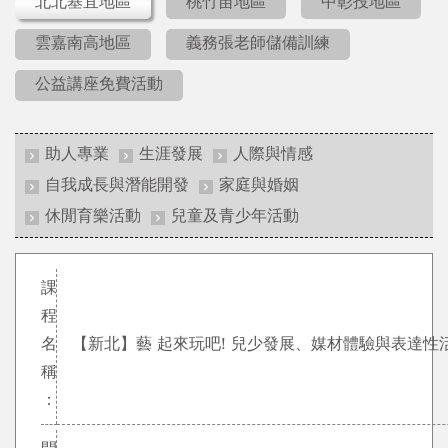
北北基宜地區
桃竹苗地區
中彰投地區
雲嘉南高地區
義務張老師儲備訓練
公益講座免費活動
助人專業
生涯發展
人際與情感
自我成長與潛能開發
家庭與婚姻
休閒育樂活動
兒童及青少年活動
課
程
名
【新北】藝 起來玩吧! 兒少發展、媒材體驗與表達性
稱
：