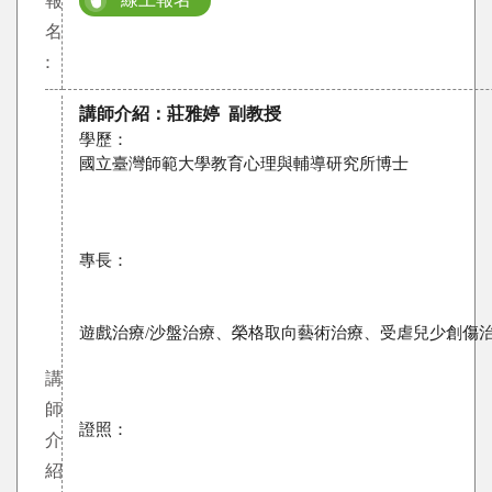
線上報名
報
名
:
講師介紹：莊雅婷 副教授
國立臺灣師範大學教育心理與輔導研究所博士
專長：
遊戲治療/沙盤治療、榮格取向藝術治療、受虐兒少創傷
講
師
證照：
介
紹