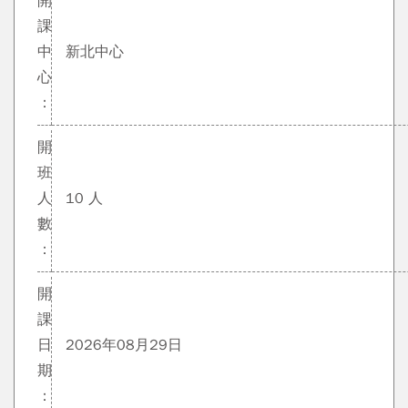
開
課
中
新北中心
心
：
開
班
人
10 人
數
：
開
課
日
2026年08月29日
期
：