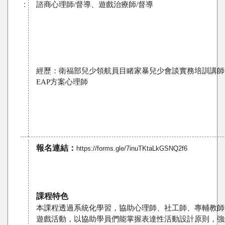
：
諮商心理師/督導、遊戲治療師/督導 
經歷：衛福部兒少領航員目睹家暴兒少會談實務培訓講師
EAP方案心理師
報名連結：
https://forms.gle/7inuTKtaLkGSNQ2f6
課程特色
本課程透過系統化學習，協助心理師、社工師、專輔教師
遊戲活動，以協助學員們能掌握表達性活動設計原則，強