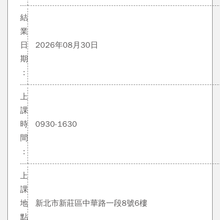
結
業
日
2026年08月30日
期
：
上
課
時
0930-1630
間
：
上
課
地
新北市新莊區中華路一段8號6樓
點