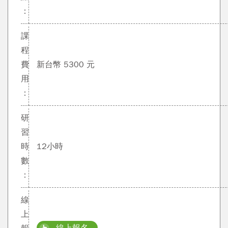
：
課
程
費
新台幣 5300 元
用
：
研
習
時
12小時
數
：
線
上