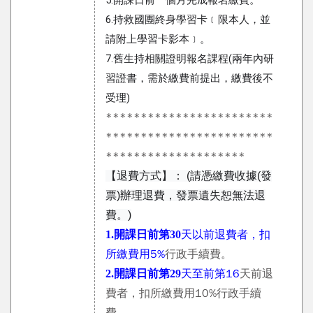
5.開課日前一個月完成報名繳費。
6.持救國團終身學習卡﹝限本人，並
請附上學習卡影本﹞。
7.舊生持相關證明報名課程(兩年內研
習證書，需於繳費前提出，繳費後不
受理)
************************
************************
********************
【退費方式】： (請憑繳費收據(發
票)辦理退費，發票遺失恕無法退
費。)
天以前退費者，扣
1.
開課日前第30
所繳費用5%
行政手續費。
天至前第16
天前退
2.
開課日前第29
費者，扣所繳費用10%行政手續