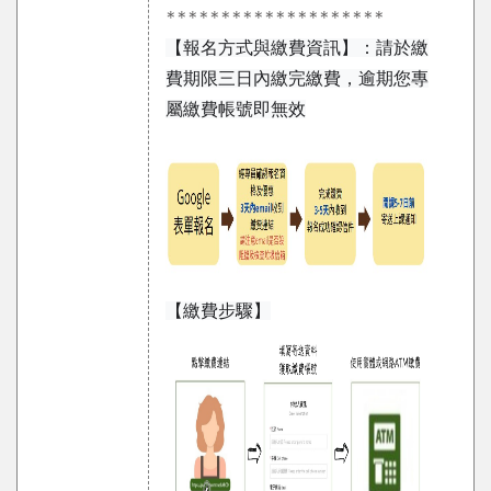
********************
【報名方式與繳費資訊】：請於繳
費期限三日內繳完繳費，逾期您專
屬繳費帳號即無效
【繳費步驟】