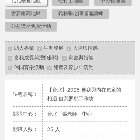
北北基宜地區
桃竹苗地區
中彰投地區
雲嘉南高地區
義務張老師儲備訓練
公益講座免費活動
助人專業
生涯發展
人際與情感
自我成長與潛能開發
家庭與婚姻
休閒育樂活動
兒童及青少年活動
【台北】2025 自我與內在孩童的
課程名稱：
相遇:自我照顧工作坊
開課中心：
台北「張老師」中心
開班人數：
25 人