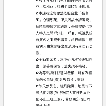
✿為保有老師的教學品質和其他學員
與上課權益，請務必準時到達現場。
✿本課程退費辦法依照台北「張老
師」心理學苑。學員因故申請退費，
採匯款轉帳方式退款，學員需提供本
人轉入之開戶銀行、戶名、帳號及親
自簽名之退費申請書，銀行轉帳手續
費30元由主動提出取消課程者自行負
擔。
✿全勤出席者，本中心將核發研習證
書，請妥善保管，遺失恕不補發。
✿為尊重講師智慧財產權，所有課程
請勿私自錄(攝)影與錄音，謝謝！
✿除天然災害、強烈颱風、地震等不
可抗拒因素(依行政院人事行政局公
佈停止上班上課)，其餘國定假日均