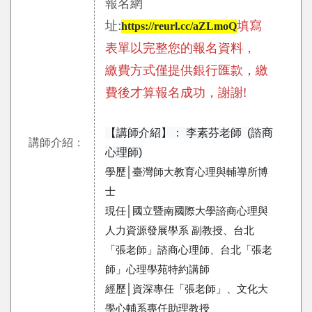
報名網
址
:
填寫
https://reurl.cc/aZLmoQ
表單以完整您的報名資料，
繳費方式僅提供銀行匯款，繳
費後才算報名成功，謝謝!
【講師介紹】： 李素芬老師 (諮商
講師介紹：
心理師)
學歷│臺灣師大教育心理與輔導所博
士
現任│國立暨南國際大學諮商心理與
人力資源發展學系 副教授、台北
「張老師」諮商心理師、台北「張老
師」心理學苑特約講師
經歷│資深專任「張老師」、文化大
學心輔系專任助理教授