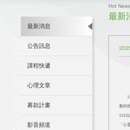
Hot New
最新
最新消息
公告訊息
202
課程快遞
心理文章
11
募款計畫
素的
12
影音頻道
「心