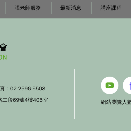
張老師服務
最新消息
講座課程
傳真：
02-2596-5508
路二段69號4樓405室
網站瀏覽人數