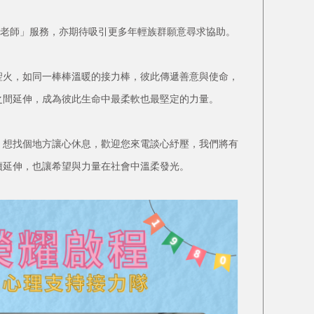
張老師」服務，亦期待吸引更多年輕族群願意尋求協助。
火，如同一棒棒溫暖的接力棒，彼此傳遞善意與使命，
之間延伸，成為彼此生命中最柔軟也最堅定的力量。
聽、想找個地方讓心休息，歡迎您來電談心紓壓，我們將有
續延伸，也讓希望與力量在社會中溫柔發光。