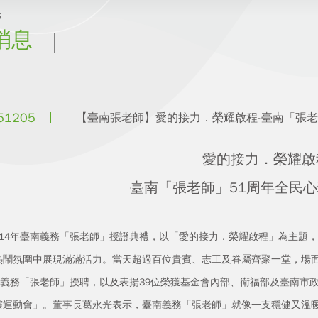
s
消息
51205
【臺南張老師】愛的接力．榮耀啟程-臺南「張老
愛的接力．榮耀啟
臺南「張老師」51周年全民
4年臺南義務「張老師」授證典禮，以「愛的接力．榮耀啟程」為主題，於
熱鬧氛圍中展現滿滿活力。當天超過百位貴賓、志工及眷屬齊聚一堂，場
1位義務「張老師」授聘，以及表揚39位榮獲基金會內部、衛福部及臺南市
靈運動會」。董事長葛永光表示，臺南義務「張老師」就像一支穩健又溫