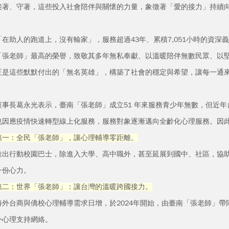
接著、守著，這些投入社會陪伴與關懷的力量，象徵著「愛的接力」持續
助人的跑道上，沒有輸家」，服務超過43年、累積7,051小時的資深
「張老師」最高的榮譽，致敬其多年無私奉獻、以溫暖陪伴無數民眾、以
正是這些默默付出的「無名英雄」，構築了社會的穩定與希望，讓每一通
長葛永光表示，臺南「張老師」成立51 年來服務青少年無數，但近年台灣
也因應疫情快速轉型線上化服務，服務對象逐漸邁向全齡化心理服務。因
第一：全民「張老師」，讓心理輔導零距離。
行動校園巴士，除進入大學、高中職外，甚至延展到國中、社區，協助
一份心力。
第二：世界「張老師」：讓台灣的溫暖跨國接力。
台商與僑校心理輔導需求日增，於2024年開始，由臺南「張老師」帶
外心理支持網絡。