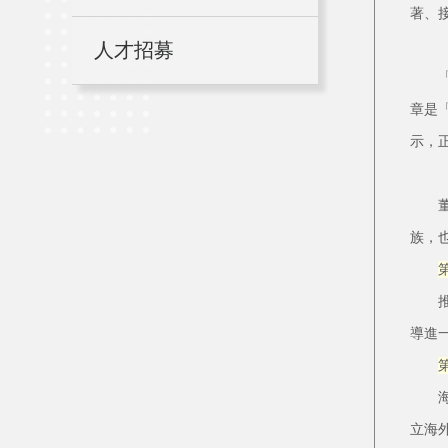
著、
人才招募
「在
章是
示，
董事
族，
推出
導進
海外
立海