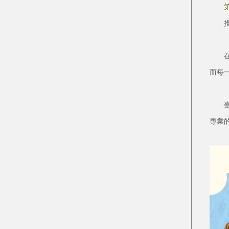
推動
在助
而每
臺南
專業