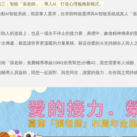
第三：智能「張老師」：導入AI、打造心理服務新模式。
AI智能系統，視當事人需求，在求助時能選擇與AI智能系統或真人「
人的道路上，也是一場永不停止的接力賽，典禮中，象徵精神傳承的聖
一次傳遞，都是讓世界更溫暖的力量累積。願這份愛的火光持續在人與人
「張老師」免費輔導專線1980(依舊幫您)分機42，當您需要有人傾
的輔導人員協助，陪您一起面對、與您同在，讓愛的接力，在你我之間持