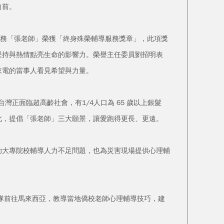
向前。
義務「張老師」榮獲「終身殊榮輔導服務獎章」，此項獎
堅持與熱情點亮生命的影響力。榮譽主任委員劉招明表
來電的當事人看見希望與力量。
正面臨超高齡社會，有1/4人口為 65 歲以上銀髮
此，提倡「張老師」三大願景，讓愛跑得更長、更遠。
大專院校輔導人力不足問題，也為災害現場提供心理輔
隊前往馬來西亞，教導當地僑校老師心理輔導技巧，建