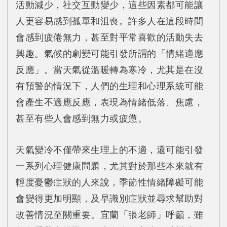
活動減少，社交互動變少，這些因素都可能讓
人更容易感到孤單和沮喪。許多人在這段時間
會感到疲倦無力，甚至對平常喜歡的活動失去
興趣。氣候的劇變可能引發所謂的「情緒適應
反應」。當天氣從溫暖轉為寒冷，尤其是在沒
有預警的情況下，人們的生理和心理系統可能
會產生不適應反應，表現為情緒低落、焦慮，
甚至有些人會感到無力或疲憊。
天氣變冷不僅帶來生理上的不適，還可能引發
一系列心理健康問題，尤其對於那些本來就有
輕度憂鬱症狀的人來說，季節性情緒障礙可能
會變得更加明顯，及早識別症狀並尋求幫助對
改善情況至關重要。宜蘭「張老師」呼籲，雖