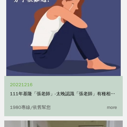
20221216
111年基隆「張老師」-太晚認識「張老師」有種相見恨晚的FU
1980專線/依舊幫您