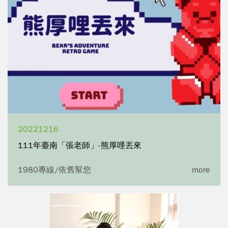
20221216
111年臺南「張老師」-熊厚哩丟來
1980專線/依舊幫您