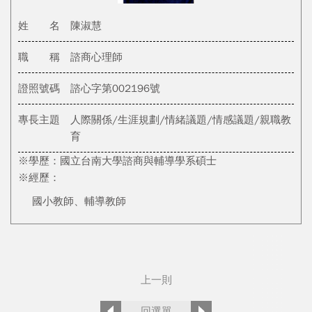
姓 名
陳淑慧
職 稱
諮商心理師
證照號碼
諮心字第002196號
專長主題
人際關係/生涯規劃/情緒議題/情感議題/親職教
育
※學歷：國立台南大學諮商與輔導學系碩士
※經歷：
國小教師、輔導教師
上一則
回選單