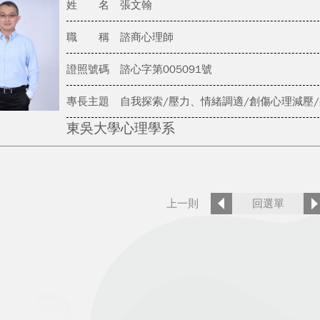
姓 名
張文翰
職 稱
諮商心理師
證照號碼
諮心字第005091號
專長主題
自我探索/壓力、情緒調適/創傷心理減壓
東吳大學心理學系
上一則
回選單