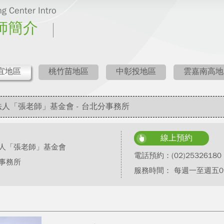
g Center Intro
師簡介
宜地區
桃竹苗地區
中彰投地區
雲嘉南高地
人「張老師」基金會 - 台北分事務所
線上預約
人「張老師」基金會
電話預約：
(02)25326180
事務所
服務時間： 每週一至週五09: