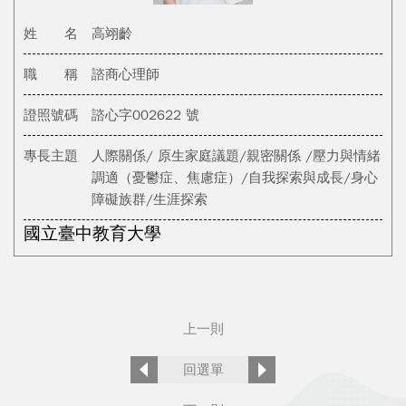
姓 名
高翊齡
職 稱
諮商心理師
證照號碼
諮心字002622 號
專長主題
人際關係/ 原生家庭議題/親密關係 /壓力與情緒
調適（憂鬱症、焦慮症）/自我探索與成長/身心
障礙族群/生涯探索
國立臺中教育大學
上一則
回選單