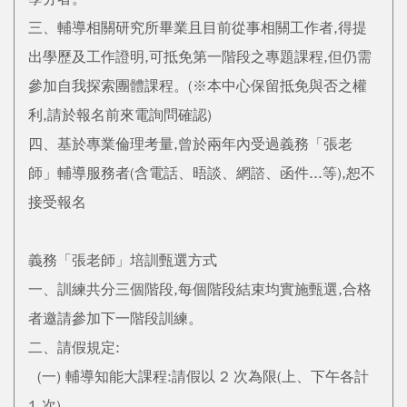
三、輔導相關研究所畢業且目前從事相關工作者,得提
出學歷及工作證明,可抵免第一階段之專題課程,但仍需
參加自我探索團體課程。(※本中心保留抵免與否之權
利,請於報名前來電詢問確認)
四、基於專業倫理考量,曾於兩年內受過義務「張老
師」輔導服務者(含電話、晤談、網諮、函件...等),恕不
接受報名
義務「張老師」培訓甄選方式
一、訓練共分三個階段,每個階段結束均實施甄選,合格
者邀請參加下一階段訓練。
二、請假規定:
(一) 輔導知能大課程:請假以 2 次為限(上、下午各計
1 次)