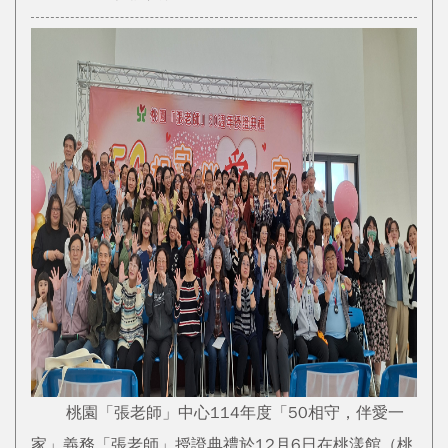
桃園「張老師」中心114年度「50相守，伴愛一
家」義務「張老師」授證典禮於12月6日在桃漾館（桃