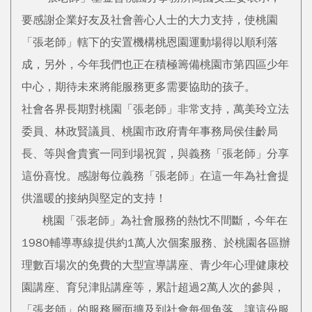
要感謝企業好友及社會善心人士的大力支持，使桃園
「張老師」轄下的安置機構桃恩園運動場得以順利落
成，另外，今年我們也正在積極籌備桃園市第四區少年
中心，期待未來將能服務更多需要協助的孩子。
社會各界長期對桃園「張老師」非常支持，萬美玲立法
委員、林政賢議員、桃園市政府青年事務局侯佳齡局
長、等與會貴賓一同到場祝賀，與義務「張老師」分享
這份喜悅。感謝每位義務「張老師」在這一年為社會提
供溫暖的接納與堅定的支持！
桃園「張老師」為社會服務的熱忱不間斷，今年在
1980輔導專線提供約1萬人次個案服務、於桃園各區辦
理數百場次的免費的大型宣導講座、青少年心理健康校
園講座、育兒津貼講座等，累計超過2萬人次的參與，
「張老師」的服務層面擴及到社會每個角落，讓這份服