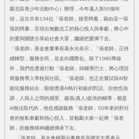
園北區青少年活動中心）辦理，今年邁入第50個年
頭，這次共有134位「張老師」接受聘書，藉由這一張
張的聘書，呈現出無數志工的熱心投入與奉獻，將心中
的愛與關懷分享給社會大眾，繼續把愛傳下去。
「張老師」基金會董事長葛永光表示，「張老師」正持
續轉型，服務全民，並走向國際化。除了1980專線
外，我們也透過行動「張老師」與輔導巴士，將心理諮
商服務帶入學校與社區。「張老師」也正在嘗試與AI智
能化服務結合，盼能透過AI執行初級的對話。但他也強
調，人與人之間的感受、義張(真人)提供的輔導，都是
AI無法取代的，他也感謝義務「張老師」50年來的對社
會的無私奉獻和熱心投入，並勉勵大家一起將「張老
師」的服務精神繼續傳承下去。
「張老師」基金會桃園分事務所高國安主委表示，