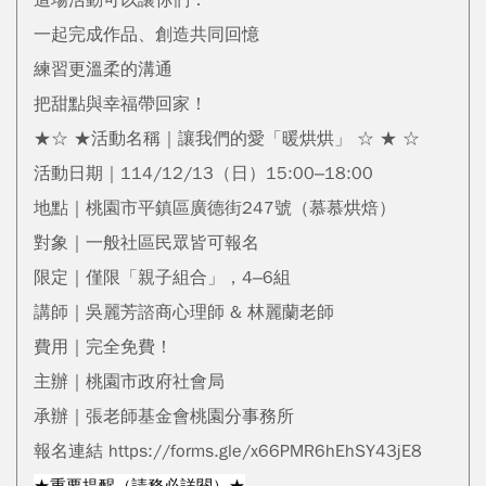
這場活動可以讓你們：
一起完成作品、創造共同回憶
練習更溫柔的溝通
把甜點與幸福帶回家！
★☆ ★活動名稱｜讓我們的愛「暖烘烘」 ☆ ★ ☆
活動日期｜114/12/13（日）15:00–18:00
地點｜桃園市平鎮區廣德街247號（慕慕烘焙）
對象｜一般社區民眾皆可報名
限定｜僅限「親子組合」，4–6組
講師｜吳麗芳諮商心理師 & 林麗蘭老師
費用｜完全免費！
主辦｜桃園市政府社會局
承辦｜張老師基金會桃園分事務所
報名連結 https://forms.gle/x66PMR6hEhSY43jE8
★重要提醒（請務必詳閱）★