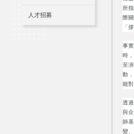
所指
人才招募
際關
「撐
事實
時，
至演
動，
能對
透過
與企
師基
變、