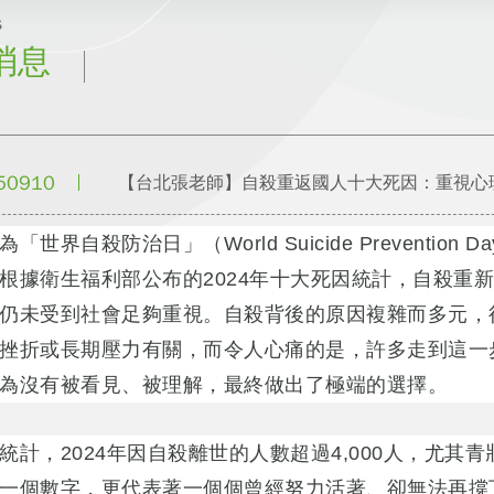
s
消息
50910
【台北張老師】自殺重返國人十大死因：重視心
10為「世界自殺防治日」（World Suicide Prevent
根據衛生福利部公布的2024年十大死因統計，自殺重
仍未受到社會足夠重視。自殺背後的原因複雜而多元，
挫折或長期壓力有關，而令人心痛的是，許多走到這一
為沒有被看見、被理解，最終做出了極端的選擇。
統計，2024年因自殺離世的人數超過4,000人，尤
一個數字，更代表著一個個曾經努力活著、卻無法再撐