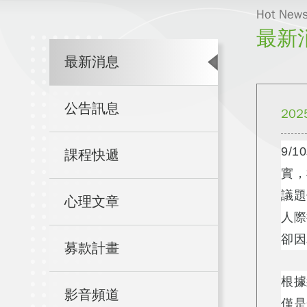
Hot New
最新
最新消息
公告訊息
202
9/
課程快遞
實，
議題
心理文章
人際
卻因
募款計畫
根據
影音頻道
僅是