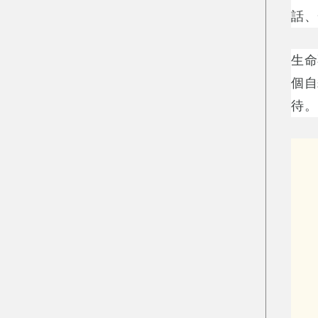
話、
生命
個自
待。