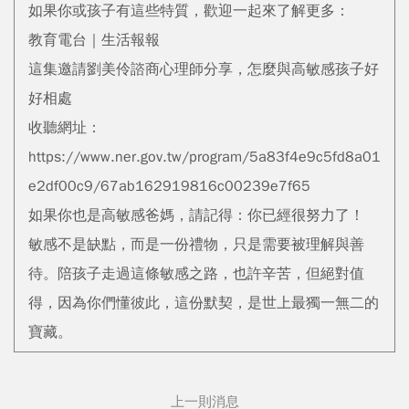
如果你或孩子有這些特質，歡迎一起來了解更多：
教育電台｜生活報報
這集邀請劉美伶諮商心理師分享，怎麼與高敏感孩子好
好相處
收聽網址：
https://www.ner.gov.tw/program/5a83f4e9c5fd8a01
e2df00c9/67ab162919816c00239e7f65
如果你也是高敏感爸媽，請記得：你已經很努力了！
敏感不是缺點，而是一份禮物，只是需要被理解與善
待。陪孩子走過這條敏感之路，也許辛苦，但絕對值
得，因為你們懂彼此，這份默契，是世上最獨一無二的
寶藏。
上一則消息