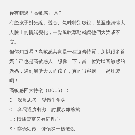
你有聽過「高敏感」嗎？
有些孩子對光線、聲音、氣味特別敏銳，甚至能讀懂大
人臉上的情緒變化，一點風吹草動就讓他們大哭或不
安。
但你知道嗎？高敏感其實是一種遺傳特質，所以很多爸
媽自己也是高敏感人！想像一下，當一位對噪音敏感的
媽媽，遇到崩潰大哭的孩子，真的很容易「一起炸裂」
啊！
高敏感四大特徵（DOES）：
D：深度思考，愛鑽牛角尖
O：容易過度刺激，討厭吵雜擁擠
E：情緒豐富又有同理心
S：察覺細微，像偵探一樣敏銳