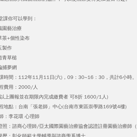
堂課你可以學到：
識園藝治療
草茶+個性染布
玉製作
癒青草槌
編捕夢網
課時間：112年11月11日(六)，09：30~16：30，共計6小時。
程費用：2000/人
人以上團報並在期限內完成繳費者 可8折 1600/1人)
課程地點：台南「張老師」中心(台南市東區崇學路169號4樓)
講師：李花環 心理師
照：諮商心理師/亞太國際園藝治療協會認證註冊園藝治療師（H
歷：彰化師範大學輔導與諮商學系博士