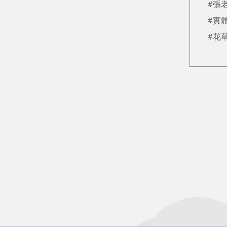
#張
#實
#花