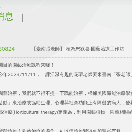
s
消息
30824
【臺南張老師】 植為您歡喜-園藝治療工作坊
矚目的園藝治療課程來囉！
今年2023/11/11，上課活潑有趣的花環老師要來臺南「張老
園藝治療，我們就不得不提一下職能治療，根據美國職能治療學會
活動」來治療或協助生理、心理與社會功能上有障礙的病人，使
藝治療(Horticultural therapy)定義為，利用園藝植物
。
職能治療與園藝治療的協作，可以使治療變得更加豐富有趣。