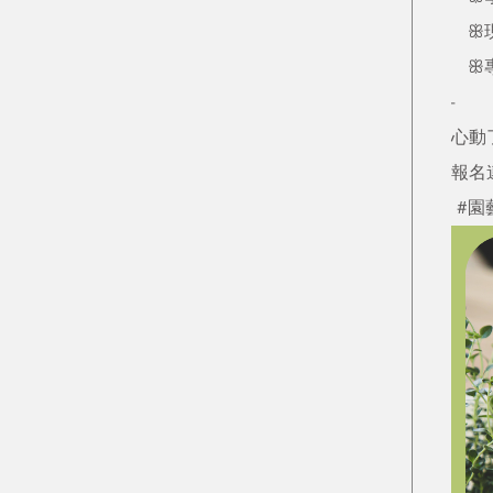
ꕥ現
ꕥ專
-
心動
報名
#園