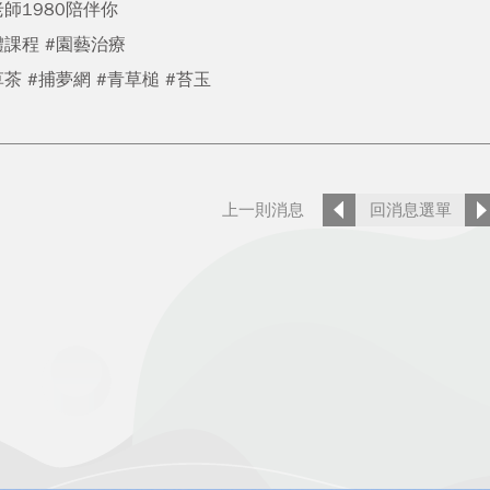
老師1980陪伴你
體課程 #園藝治療
草茶 #捕夢網 #青草槌 #苔玉
上一則消息
回消息選單