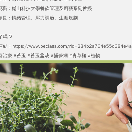
職：崑山科技大學餐飲管理及廚藝系副教授
長：情緒管理、壓力調適、生涯規劃
了嗎 ᐁ
連結：
https://www.beclass.com/rid=284b2a764e55d384e4
藝治療 #苔玉 #苔玉盆栽 #捕夢網 #青草槌 #植物