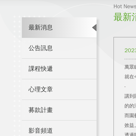
Hot New
最新
最新消息
公告訊息
202
萬眾
課程快遞
就在
-
心理文章
講到
的的
募款計畫
而園
效益
影音頻道
透過