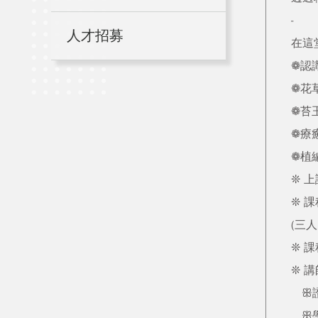
-
人才招募
在這
❁認
❁花
❁苔
❁療
❁植
❊ 上
❊ 課
(三
❊ 
❊ 
ꕥ證
ꕥ學