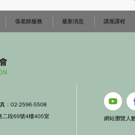
張老師服務
最新消息
講座課程
傳真：
02-2596-5508
路二段69號4樓405室
網站瀏覽人數